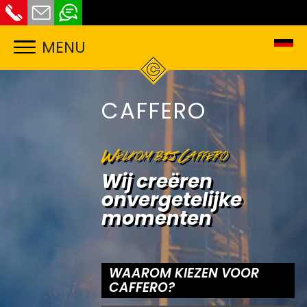
MENU
CAFFERO
Welkom bij Caffero
Wij creëren
onvergetelijke
momenten
WAAROM KIEZEN VOOR
CAFFERO?