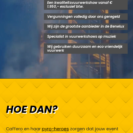
Een kwaliteitsvuurwerkshow vanaf €
1.950,- exclusief btw.
Vergunningen volledig door ons geregeld
Wij zijn de grootste aanbieder in de Benelux
Specialist in vuurwerkshows op muziek
Wij gebruiken duurzaam en eco vriendelijk
vuurwerk
HOE DAN?
Caffero en haar
pyro-heroes
zorgen dat jouw event