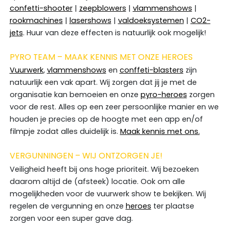
confetti-shooter
|
zeepblowers
|
vlammenshows
|
rookmachines
|
lasershows
|
valdoeksystemen
|
CO2-
jets
. Huur van deze effecten is natuurlijk ook mogelijk!
PYRO TEAM – MAAK KENNIS MET ONZE HEROES
Vuurwerk
,
vlammenshows
en
conffeti-blasters
zijn
natuurlijk een vak apart. Wij zorgen dat jij je met de
organisatie kan bemoeien en onze
pyro-heroes
zorgen
voor de rest. Alles op een zeer persoonlijke manier en we
houden je precies op de hoogte met een app en/of
filmpje zodat alles duidelijk is.
Maak kennis met ons.
VERGUNNINGEN – WIJ ONTZORGEN JE!
Veiligheid heeft bij ons hoge prioriteit. Wij bezoeken
daarom altijd de (afsteek) locatie. Ook om alle
mogelijkheden voor de vuurwerk show te bekijken. Wij
regelen de vergunning en onze
heroes
ter plaatse
zorgen voor een super gave dag.