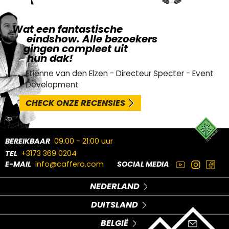
Wat een fantastische
eindshow. Alle bezoekers
gingen compleet uit
hun dak!
Etienne van den Elzen - Directeur Specter - Event
Development
CHECK ONZE RECENSIES
BEREIKBAAR
09:00 - 21:00 uur
TEL
+3173 369 0204
E-MAIL
info@caffero.com
SOCIAL MEDIA
NEDERLAND
DUITSLAND
BELGIË