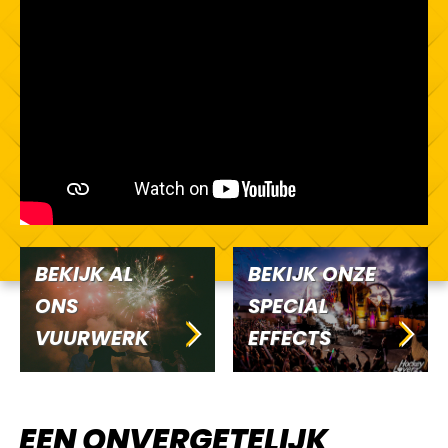
BEKIJK AL
BEKIJK ONZE
ONS
SPECIAL
VUURWERK
EFFECTS
EEN ONVERGETELIJK