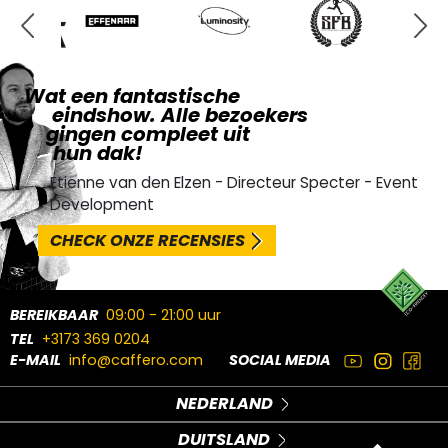
Wat een fantastische
eindshow. Alle bezoekers
gingen compleet uit
hun dak!
Etienne van den Elzen - Directeur Specter - Event
Development
CHECK ONZE RECENSIES
BEREIKBAAR
09:00 - 21:00 uur
TEL
+3173 369 0204
E-MAIL
info@caffero.com
SOCIAL MEDIA
NEDERLAND
DUITSLAND