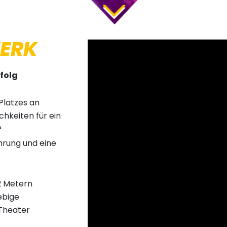
ERK
rfolg
Platzes an
chkeiten für ein
?
ahrung und eine
 2 Metern
ebige
 Theater