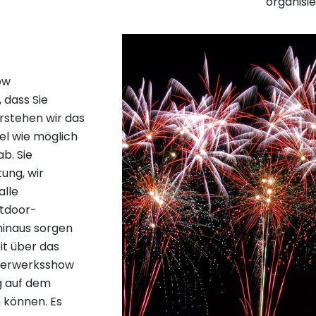
organisi
ow
 dass Sie
erstehen wir das
el wie möglich
b. Sie
tung, wir
alle
utdoor-
inaus sorgen
eit über das
euerwerksshow
g auf dem
 können. Es