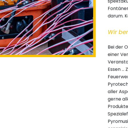
spektaku
Fontänen
darum. K
Wir be
Bei der O
einer Ver
Veransta
Essen ...
Feuerwe
Pyrotech
aller As
gerne al
Produkten
Speziale
Pyromus