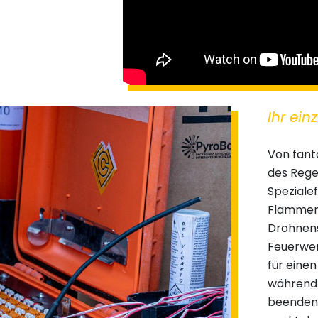
Ihr ein
Von fant
des Rege
Speziale
Flammenw
Drohnensh
Feuerwer
für eine
während 
beenden 