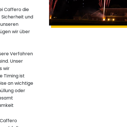
i Caffero die
t Sicherheit und
 unseren
fügen wir über
sere Verfahren
ind. Unser
s wir
 Timing ist
ise an wichtige
üllung oder
lesamt
samkeit
 Caffero