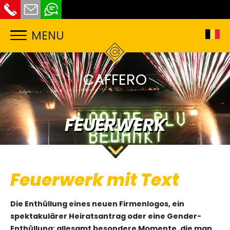
MENU
CAFFERO
FEUERWERK
Feuerwerk mit Text
Die Enthüllung eines neuen Firmenlogos, ein
spektakulärer Heiratsantrag oder eine Gender-
Enthüllung: allesamt besondere Momente, die man