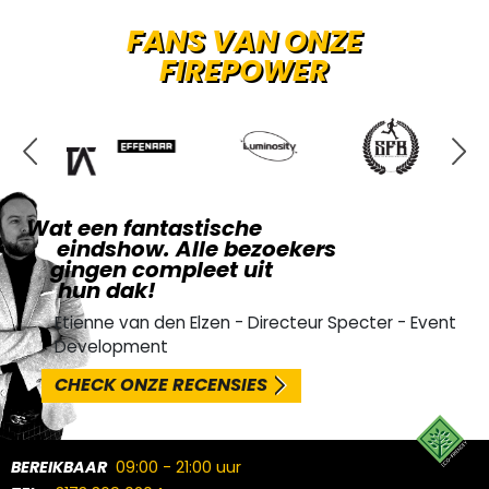
FANS VAN ONZE
FIREPOWER
Wat een fantastische
eindshow. Alle bezoekers
gingen compleet uit
hun dak!
Etienne van den Elzen - Directeur Specter - Event
Development
CHECK ONZE RECENSIES
BEREIKBAAR
09:00 - 21:00 uur